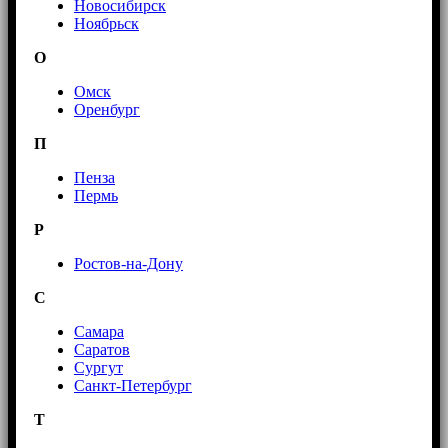
Новосибирск
Ноябрьск
О
Омск
Оренбург
П
Пенза
Пермь
Р
Ростов-на-Дону
С
Самара
Саратов
Сургут
Санкт-Петербург
Т