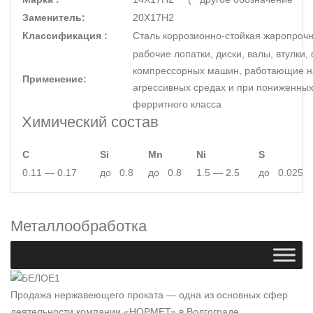
Заменитель:
20Х17Н2
Классификация :
Сталь коррозионно-стойкая жаропроч
рабочие лопатки, диски, валы, втулки
компрессорных машин, работающие на
Применение:
агрессивных средах и при пониженных
ферритного класса
Химический состав
C
Si
Mn
Ni
S
0.11 — 0.17
до 0.8
до 0.8
1.5 — 2.5
до 0.025
Металлообработка
Продажа нержавеющего проката — одна из основных сфер
деятельности компании «НОРМЕТ» в Волгограде.