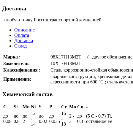
Доставка
в любую точку России транспортной компанией
Описание
Оплата
Доставка
Склад
Марка :
08Х17Н13М2Т ( другое обозначен
Заменитель:
10Х17Н13М2Т
Классификация :
Сталь коррозионно-стойкая обыкновенн
сварные конструкции, крепежные детал
Применение:
агрессивности при 600 °С.; сталь аусте
Химический состав
C
Si
Mn
Ni
S
P
Cr
Mo
Cu
-
12
16
до
до
до
до
до
2 -
до
(5 С - 0.7) Ti,
-
-
0.08
0.8
2
0.02
0.035
3
0.3
остальное Fe
14
18